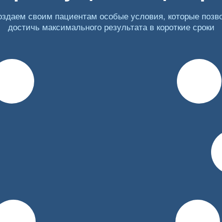
оздаем своим пациентам особые условия, которые позв
полняется после диагностики состояния здоровья пациента
достичь максимального результата в короткие сроки
средств, выявляет хронические заболевания. Далее назна
 Полученные диагностические данные позволят подобрать в
 применение нескольких методов детокса:
в и лекарств, нейтрализующих действие психоактивных ве
ают кровь от наркотиков и токсинов. Помогая с фильтрац
 местным наркозом. Назначается при отравлении сильными 
не испытывает мучительных болей во время абстиненции, так
состояние пациента, уточнит имеющиеся у него заболевания
ке «Навигатор»
тся под контролем бригады медиков. Состав капельницы по