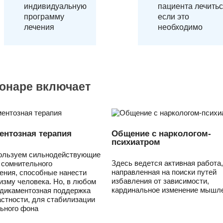
индивидуальную
пациента лечитьс
программу
если это
лечения
необходимо
ионаре включает
ентозная терапия
Общение с наркологом-
психиатром
ользуем сильнодействующие
Здесь ведется активная работа,
 сомнительного
направленная на поиски путей
ения, способные нанести
избавления от зависимости,
изму человека. Но, в любом
кардинальное изменение мышле
едикаментозная поддержка
астности, для стабилизации
ьного фона