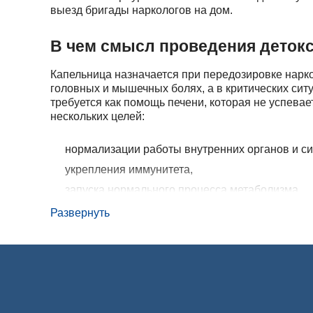
выезд бригады наркологов на дом.
В чем смысл проведения деток
Капельница назначается при передозировке нарко
головных и мышечных болях, а в критических сит
требуется как помощь печени, которая не успева
нескольких целей:
нормализации работы внутренних органов и си
укрепления иммунитета,
запуска нормального процесса метаболизма,
восстановления сна, аппетита,
Развернуть
стабилизации работы нервной системы.
В нашей клинике работает выездная бригада мед
мероприятий.
Варианты детоксикации при на