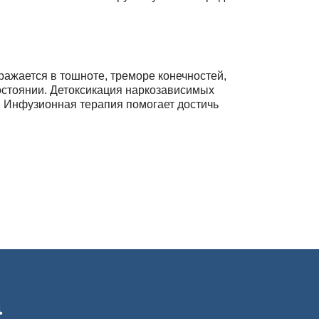
ажается в тошноте, треморе конечностей,
остоянии. Детоксикация наркозависимых
. Инфузионная терапия помогает достичь
ге для выполнения срочных детоксикационных
а