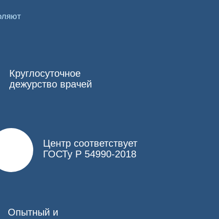
оляют
. Для этого нарколог собирает историю болезни,
чаются анализы, осмотры профильными
ид терапии.
Круглосуточное
ществ, через капельницу.
дежурство врачей
ией крови и ее возвращение обратно в
опиатами, например, метадоном или героином,
 как в течение нескольких часов она будет
Центр соответствует
ГОСТу Р 54990-2018
 и соберет анамнез.
дбирается индивидуально, но в стандартном
Опытный и