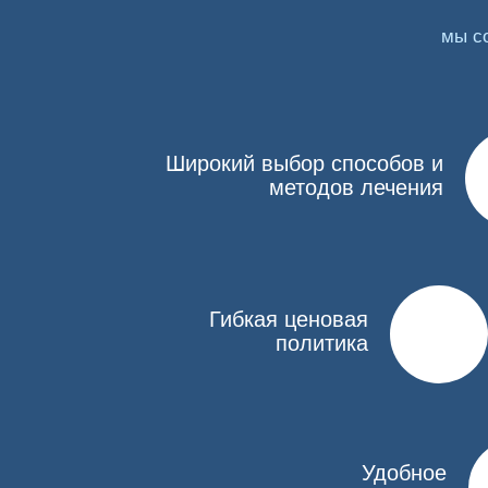
мы с
Очищение организма от наркотических веществ вы
выясняет стаж зависимости, тип употребляемых 
специалистами и обследования (УЗИ, ЭКГ, ЭЭГ).
Очищение организма от наркотиков предполагает
Широкий выбор способов и
Инфузионный. Предполагает введение растворо
методов лечения
Аппаратный. Специальные приборы быстро очищ
кровеносное русло.
Ультрабыстрый. Проводится детоксикация под
или передозировке. Суть в том, что наркоман 
сниматься благодаря процедуре УБОД.
Гибкая ценовая
политика
Метод выбирает нарколог после того, как оценит 
Как проводится очистка в клини
Детоксикация организма от наркотиков организуе
Удобное
варианте она состоит из следующих препаратов: