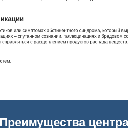
сикации
тиков или симптомах абстинентного синдрома, который выр
уациях – спутанном сознании, галлюцинациях и бредовом с
ет справляться с расщеплением продуктов распада веществ
стем,
иков, готовых выехать по любому адресу в Санкт-Петербур
Преимущества центр
ркомании