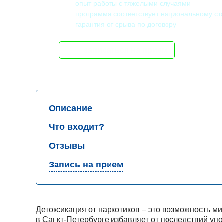
опыт работы с тяжелыми случаями
программа соответствует национальному ст
гарантия от срыва по договору
записаться на прием
Описание
Что входит?
Отзывы
Запись на прием
Детоксикация от наркотиков – это возможность м
в Санкт-Петербурге избавляет от последствий уп