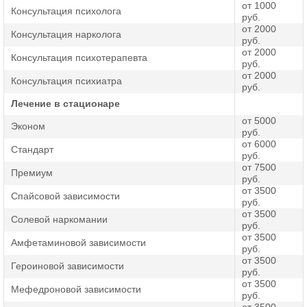
клинику лечения наркозависимых!
от 1000
Консультация психолога
руб.
от 2000
Начинать анонимное лечение наркоманов необходимо как
Консультация нарколога
руб.
можно скорее, чтобы последствия интоксикации не
от 2000
Консультация психотерапевта
оказались для организма и психики критическими. Если
руб.
вовремя не оказать наркоману медикаментозную и
от 2000
Консультация психиатра
руб.
психотерапевтическую помощь, то есть риск необратимых
изменений в головном мозге, приводящих к депрессиям,
Лечение в стационаре
галлюцинациям и попыткам суицида. Без лечения
от 5000
Эконом
наркомания приводит также к системным сбоям в работе
руб.
сердца, легких, почек и печени, причем с каждой
от 6000
Стандарт
руб.
очередной дозой состояние продолжает ухудшаться.
от 7500
Премиум
руб.
Выбирайте нашу клинику в Санкт-Петербурге, чтобы быть
от 3500
Спайсовой зависимости
уверенными в профессионализме сотрудников, оказании
руб.
от 3500
комплексной помощи круглосуточно и совершенно
Солевой наркомании
руб.
анонимно!
от 3500
Амфетаминовой зависимости
руб.
от 3500
Дополнительные услуги
Героиновой зависимости
руб.
от 3500
Мефедроновой зависимости
В наши услуги также входит лечение зависимостей от
руб.
курительных смесей
,
спайса
и
солей
.