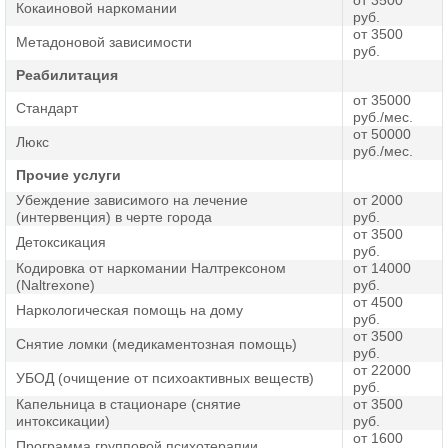
от 3500
Кокаиновой наркомании
руб.
от 3500
Метадоновой зависимости
руб.
Реабилитация
от 35000
Стандарт
руб./мес.
от 50000
Люкс
руб./мес.
Прочие услуги
Убеждение зависимого на лечение
от 2000
(интервенция) в черте города
руб.
от 3500
Детоксикация
руб.
Кодировка от наркомании Налтрексоном
от 14000
(Naltrexone)
руб.
от 4500
Наркологическая помощь на дому
руб.
от 3500
Снятие ломки (медикаментозная помощь)
руб.
от 22000
УБОД (очищение от психоактивных веществ)
руб.
Капельница в стационаре (снятие
от 3500
интоксикации)
руб.
от 1600
Программа групповой психотерапии