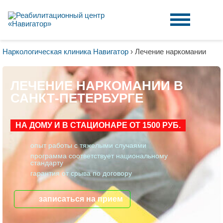
Наркологическая клиника Навигатор
›
Лечение наркомании
ЛЕЧЕНИЕ НАРКОМАНИИ В
САНКТ-ПЕТЕРБУРГЕ
НА ДОМУ И В СТАЦИОНАРЕ ОТ 1500 РУБ.
опыт работы с тяжелыми случаями
программа соответствует национальному
стандарту
гарантия от срыва по договору
записаться на прием